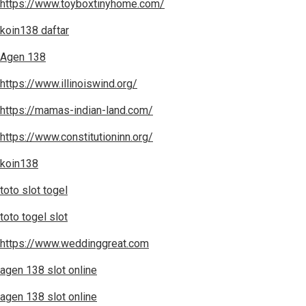
https://www.toyboxtinyhome.com/
koin138 daftar
Agen 138
https://www.illinoiswind.org/
https://mamas-indian-land.com/
https://www.constitutioninn.org/
koin138
toto slot togel
toto togel slot
https://www.weddinggreat.com
agen 138 slot online
agen 138 slot online