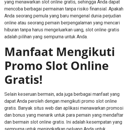
yang menawarkan slot online gratis, sehingga Anda dapat
mencoba berbagai permainan tanpa risiko finansial. Apakah
Anda seorang pemula yang baru mengenal dunia perjudian
online atau seorang pemain berpengalaman yang mencari
hiburan tanpa harus mengeluarkan uang, slot online gratis
adalah pilihan yang sempurna untuk Anda.
Manfaat Mengikuti
Promo Slot Online
Gratis!
Selain keseruan bermain, ada juga berbagai manfaat yang
dapat Anda peroleh dengan mengikuti promo slot online
gratis. Banyak situs web dan aplikasi menawarkan promosi
dan bonus yang menarik untuk para pemain yang mendaftar
dan bermain slot online gratis. Ini adalah kesempatan yang
sempurna untuk meningkatkan peluang Anda untuk