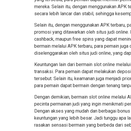
mereka. Selain itu, dengan menggunakan APK t
secara lebih lancar dan stabil, sehingga kese
Selain itu, dengan menggunakan APK terbaru, 
promosi yang ditawarkan oleh situs judi online
cashback, maupun free spins yang dapat meni
bermain melalui APK terbaru, para pemain juga
diselenggarakan oleh situs judi online, yang d
Keuntungan lain dari bermain slot online melal
transaksi. Para pemain dapat melakukan deposi
tersebut. Selain itu, keamanan juga menjadi pr
para pemain dapat bermain dengan tenang tanpa
Dengan demikian, bermain slot online melalui A
pecinta permainan judi yang ingin menikmati p
Dengan akses yang mudah dan berbagai bonus y
keuntungan yang lebih besar. Jadi tunggu apa la
rasakan sensasi bermain yang berbeda dari se