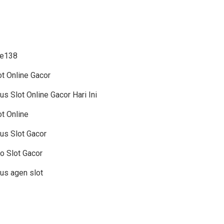
re138
ot Online Gacor
tus Slot Online Gacor Hari Ini
ot Online
tus Slot Gacor
fo Slot Gacor
tus agen slot