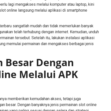
erlu lagi mengakses melalui komputer atau laptop, kini
ot online langsung melalui aplikasi di smartphone
terbaru sangatlah mudah dan tidak memerlukan banyak
gunakan telah terhubung dengan internet. Kemudian, unduh
rmainan tersebut. Setelah itu, lakukan instalasi aplikasi
gsung memulai permainan dan mengakses berbagai jenis
n Besar Dengan
line Melalui APK
 hanya memberikan kemudahan akses, tetapi juga
n besar. Dengan banyaknya jenis permainan slot online
inan yang paling sesuai dengan selera dan strategi