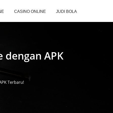
NE
CASINO ONLINE
JUDI BOLA
ne dengan APK
APK Terbaru!