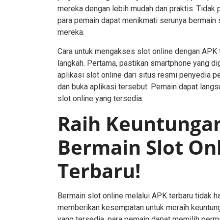
mereka dengan lebih mudah dan praktis. Tidak p
para pemain dapat menikmati serunya bermain sl
mereka.
Cara untuk mengakses slot online dengan APK 
langkah. Pertama, pastikan smartphone yang di
aplikasi slot online dari situs resmi penyedia pe
dan buka aplikasi tersebut. Pemain dapat lan
slot online yang tersedia.
Raih Keuntunga
Bermain Slot On
Terbaru!
Bermain slot online melalui APK terbaru tidak
memberikan kesempatan untuk meraih keuntunga
yang tersedia, para pemain dapat memilih perma