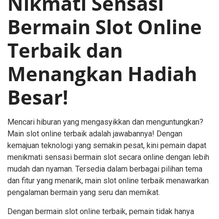
Nikmati Sensasi
Bermain Slot Online
Terbaik dan
Menangkan Hadiah
Besar!
Mencari hiburan yang mengasyikkan dan menguntungkan?
Main slot online terbaik adalah jawabannya! Dengan
kemajuan teknologi yang semakin pesat, kini pemain dapat
menikmati sensasi bermain slot secara online dengan lebih
mudah dan nyaman. Tersedia dalam berbagai pilihan tema
dan fitur yang menarik, main slot online terbaik menawarkan
pengalaman bermain yang seru dan memikat.
Dengan bermain slot online terbaik, pemain tidak hanya