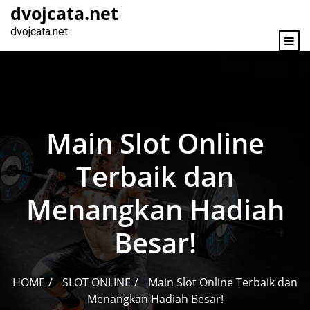
content
dvojcata.net
dvojcata.net
Main Slot Online
Terbaik dan
Menangkan Hadiah
Besar!
HOME
SLOT ONLINE
Main Slot Online Terbaik dan
Menangkan Hadiah Besar!