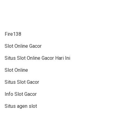
Fire138
Slot Online Gacor
Situs Slot Online Gacor Hari Ini
Slot Online
Situs Slot Gacor
Info Slot Gacor
Situs agen slot