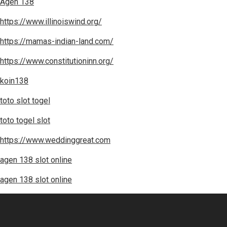
Agen 138
https://www.illinoiswind.org/
https://mamas-indian-land.com/
https://www.constitutioninn.org/
koin138
toto slot togel
toto togel slot
https://www.weddinggreat.com
agen 138 slot online
agen 138 slot online