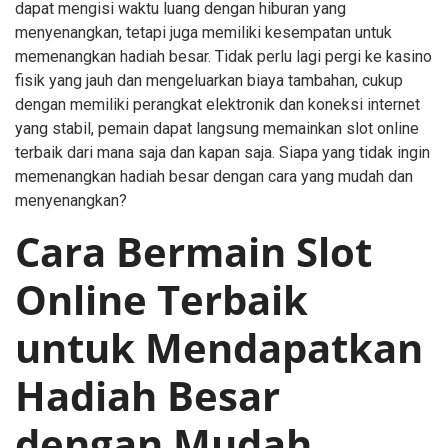
dapat mengisi waktu luang dengan hiburan yang
menyenangkan, tetapi juga memiliki kesempatan untuk
memenangkan hadiah besar. Tidak perlu lagi pergi ke kasino
fisik yang jauh dan mengeluarkan biaya tambahan, cukup
dengan memiliki perangkat elektronik dan koneksi internet
yang stabil, pemain dapat langsung memainkan slot online
terbaik dari mana saja dan kapan saja. Siapa yang tidak ingin
memenangkan hadiah besar dengan cara yang mudah dan
menyenangkan?
Cara Bermain Slot
Online Terbaik
untuk Mendapatkan
Hadiah Besar
dengan Mudah