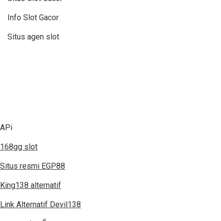
Info Slot Gacor
Situs agen slot
APi
168gg slot
Situs resmi EGP88
King138 alternatif
Link Alternatif Devil138