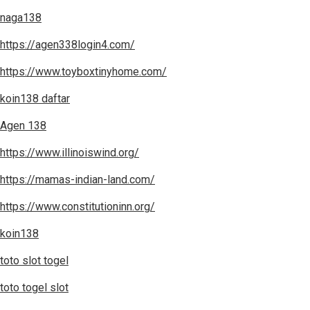
naga138
https://agen338login4.com/
https://www.toyboxtinyhome.com/
koin138 daftar
Agen 138
https://www.illinoiswind.org/
https://mamas-indian-land.com/
https://www.constitutioninn.org/
koin138
toto slot togel
toto togel slot