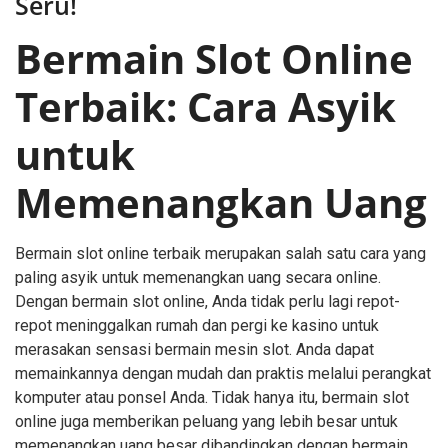
Seru!
Bermain Slot Online
Terbaik: Cara Asyik
untuk
Memenangkan Uang
Bermain slot online terbaik merupakan salah satu cara yang
paling asyik untuk memenangkan uang secara online.
Dengan bermain slot online, Anda tidak perlu lagi repot-
repot meninggalkan rumah dan pergi ke kasino untuk
merasakan sensasi bermain mesin slot. Anda dapat
memainkannya dengan mudah dan praktis melalui perangkat
komputer atau ponsel Anda. Tidak hanya itu, bermain slot
online juga memberikan peluang yang lebih besar untuk
memenangkan uang besar dibandingkan dengan bermain