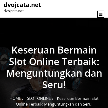
content
dvojcata.net
dvojcata.net
Keseruan Bermain
Slot Online Terbaik:
Menguntungkan dan
Seru!
HOME
SLOT ONLINE
Keseruan Bermain Slot
Online Terbaik: Menguntungkan dan Seru!