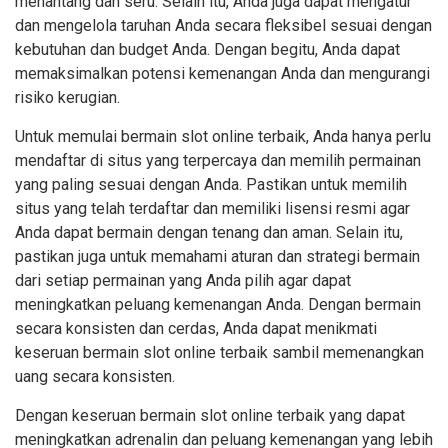
menantang dan seru. Selain itu, Anda juga dapat mengatur
dan mengelola taruhan Anda secara fleksibel sesuai dengan
kebutuhan dan budget Anda. Dengan begitu, Anda dapat
memaksimalkan potensi kemenangan Anda dan mengurangi
risiko kerugian.
Untuk memulai bermain slot online terbaik, Anda hanya perlu
mendaftar di situs yang terpercaya dan memilih permainan
yang paling sesuai dengan Anda. Pastikan untuk memilih
situs yang telah terdaftar dan memiliki lisensi resmi agar
Anda dapat bermain dengan tenang dan aman. Selain itu,
pastikan juga untuk memahami aturan dan strategi bermain
dari setiap permainan yang Anda pilih agar dapat
meningkatkan peluang kemenangan Anda. Dengan bermain
secara konsisten dan cerdas, Anda dapat menikmati
keseruan bermain slot online terbaik sambil memenangkan
uang secara konsisten.
Dengan keseruan bermain slot online terbaik yang dapat
meningkatkan adrenalin dan peluang kemenangan yang lebih