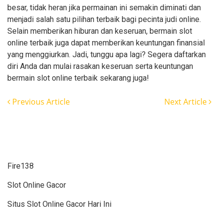
besar, tidak heran jika permainan ini semakin diminati dan
menjadi salah satu pilihan terbaik bagi pecinta judi online.
Selain memberikan hiburan dan keseruan, bermain slot
online terbaik juga dapat memberikan keuntungan finansial
yang menggiurkan. Jadi, tunggu apa lagi? Segera daftarkan
diri Anda dan mulai rasakan keseruan serta keuntungan
bermain slot online terbaik sekarang juga!
Previous Article
Next Article
Fire138
Slot Online Gacor
Situs Slot Online Gacor Hari Ini