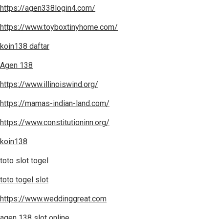
https://agen338login4.com/
https://www.toyboxtinyhome.com/
koin138 daftar
Agen 138
https://www.illinoiswind.org/
https://mamas-indian-land.com/
https://www.constitutioninn.org/
koin138
toto slot togel
toto togel slot
https://www.weddinggreat.com
agen 138 slot online