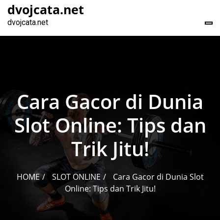
content
dvojcata.net
dvojcata.net
Cara Gacor di Dunia
Slot Online: Tips dan
Trik Jitu!
HOME
SLOT ONLINE
Cara Gacor di Dunia Slot
Online: Tips dan Trik Jitu!