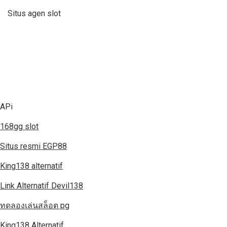
Situs agen slot
APi
168gg slot
Situs resmi EGP88
King138 alternatif
Link Alternatif Devil138
ทดลองเล่นสล็อต pg
King138 Alternatif