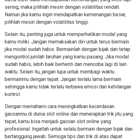
sering, maka pilihlah mesin dengan volatilitas rendah.
Namun jika kamu ingin mendapatkan kemenangan besar,
pilihlah mesin dengan volatilitas tinggi.
Selain itu, penting juga untuk memperhatikan modal yang
kamu miliki. Jangan memaksakan diri untuk terus bermain
jika modal sudah habis. Bermainlah dengan bijak dan tetap
mengontrol jumlah taruhan yang kamu pasang. Jika modal
sudah habis, lebih baik berhenti dan mencoba lagi di lain
waktu. Selain itu, jangan lupa untuk membagi waktu
bermainmu dengan tepat. Jangan terlalu lama bermain
sehingga kamu tidak terlalu terbawa emosi dan kehilangan
kontrol.
Dengan memahami cara meningkatkan kecerdasan
gacoanmu di dunia slot online dan menerapkan trik jitu yang
tepat, kamu bisa menjadi gacoan slot online yang
profesional. Ingatlah untuk selalu bermain dengan bijak dan
bertanggung jawab. Semoga tips dan trik di atas dapat