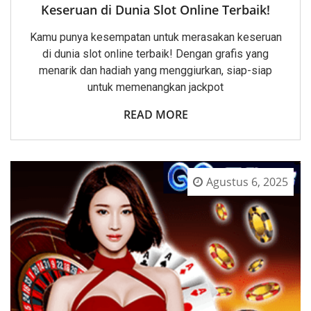
Dunia
Keseruan di Dunia Slot Online Terbaik!
Slot
Online
Terbaik!
Kamu punya kesempatan untuk merasakan keseruan
di dunia slot online terbaik! Dengan grafis yang
menarik dan hadiah yang menggiurkan, siap-siap
untuk memenangkan jackpot
READ MORE
Agustus 6, 2025