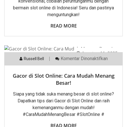
konvensional, cobalah peruntunganmu dengan
bermain slot online di Indonesia! Seru dan pastinya
menguntungkan!
READ MORE
Agustus 11, 2025
Pada
Komentar Dinonaktifkan
Russell Bell
Gacor
Di
Slot
Gacor di Slot Online: Cara Mudah Menang
Online:
Cara
Besar!
Mudah
Menang
Siapa yang tidak suka menang besar di slot online?
Besar!
Dapatkan tips dari Gacor di Slot Online dan raih
kemenanganmu dengan mudah!
#CaraMudahMenangBesar #SlotOnline #
READ MORE