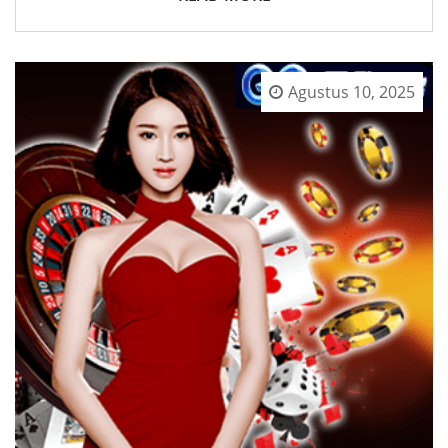
Agustus 10, 2025