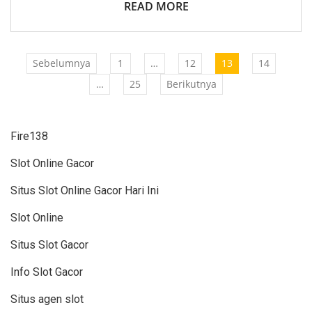
READ MORE
Sebelumnya
1
…
12
13
14
…
25
Berikutnya
Fire138
Slot Online Gacor
Situs Slot Online Gacor Hari Ini
Slot Online
Situs Slot Gacor
Info Slot Gacor
Situs agen slot