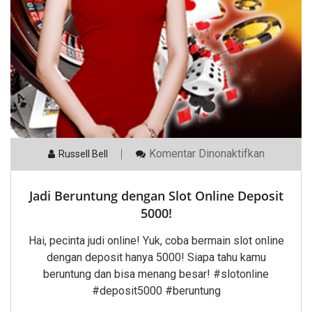
Pada
Komentar Dinonaktifkan
Russell Bell
Jadi
Beruntun
Dengan
Jadi Beruntung dengan Slot Online Deposit
Slot
Online
5000!
Deposit
5000!
Hai, pecinta judi online! Yuk, coba bermain slot online
dengan deposit hanya 5000! Siapa tahu kamu
beruntung dan bisa menang besar! #slotonline
#deposit5000 #beruntung