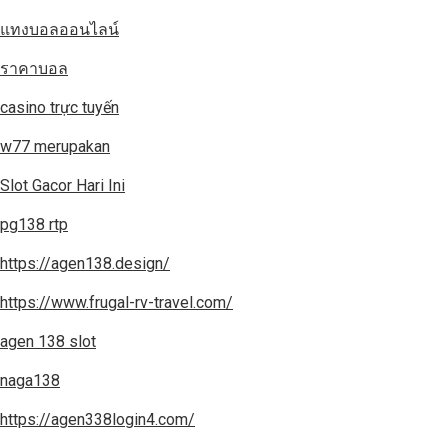
แทงบอลออนไลน์
ราคาบอล
casino trực tuyến
w77 merupakan
Slot Gacor Hari Ini
pg138 rtp
https://agen138.design/
https://www.frugal-rv-travel.com/
agen 138 slot
naga138
https://agen338login4.com/